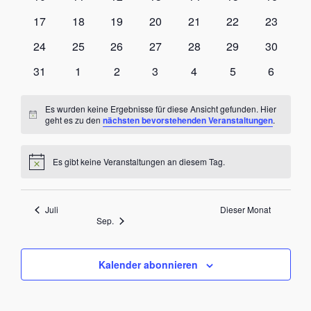
Veranstaltungen
Veranstaltungen
Veranstaltungen
Veranstaltungen
Veranstaltungen
Veranstaltungen
Veransta
0
0
0
0
0
0
0
17
18
19
20
21
22
23
Veranstaltungen
Veranstaltungen
Veranstaltungen
Veranstaltungen
Veranstaltungen
Veranstaltungen
Veransta
0
0
0
0
0
0
0
24
25
26
27
28
29
30
Veranstaltungen
Veranstaltungen
Veranstaltungen
Veranstaltungen
Veranstaltungen
Veranstaltungen
Veransta
0
0
0
0
0
0
0
31
1
2
3
4
5
6
Veranstaltungen
Veranstaltungen
Veranstaltungen
Veranstaltungen
Veranstaltungen
Veranstaltungen
Veransta
Es wurden keine Ergebnisse für diese Ansicht gefunden. Hier
Hinweis
geht es zu den
nächsten bevorstehenden Veranstaltungen
.
Es gibt keine Veranstaltungen an diesem Tag.
Hinweis
Juli
Dieser Monat
Sep.
Kalender abonnieren