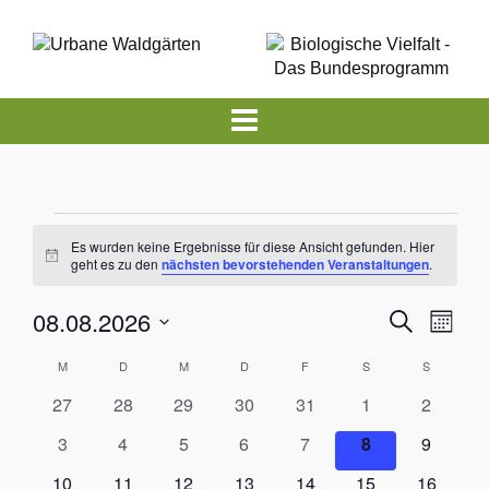
Veranstaltungen
Es wurden keine Ergebnisse für diese Ansicht gefunden. Hier
Hinweis
geht es zu den
nächsten bevorstehenden Veranstaltungen
.
Veranst
Vera
08.08.2026
Suche
Monat
Ansi
Suche
Datum
Kalender
Navi
M
MONTAG
D
DIENSTAG
M
MITTWOCH
D
DONNERSTAG
F
FREITAG
S
SAMSTAG
S
SONNTA
wählen.
und
von
0
0
0
0
0
0
0
27
28
29
30
31
1
2
Ansicht
Veranstaltungen
Veranstaltungen
Veranstaltungen
Veranstaltungen
Veranstaltungen
Veranstaltungen
Veransta
Veranstaltungen
0
0
0
0
0
0
0
3
4
5
6
7
8
9
Navigat
Veranstaltungen
Veranstaltungen
Veranstaltungen
Veranstaltungen
Veranstaltungen
Veranstaltunge
Veransta
0
0
0
0
0
0
0
10
11
12
13
14
15
16