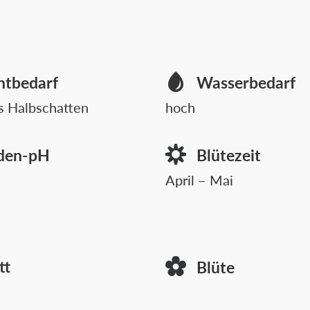
htbedarf
Wasserbedarf
s Halbschatten
hoch
den-pH
Blütezeit
April – Mai
tt
Blüte