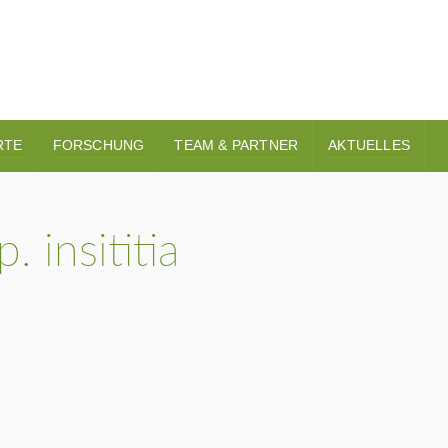
RTE
FORSCHUNG
TEAM & PARTNER
AKTUELLES
 insititia