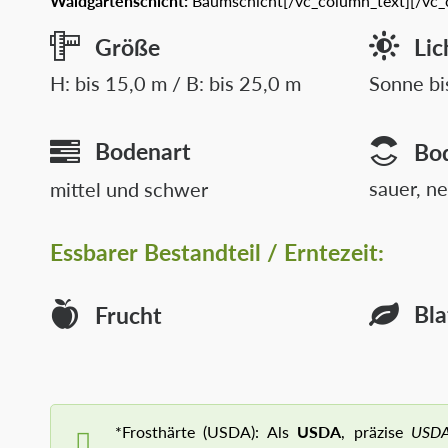
Waldgartenschicht:
Baumschicht
[/vc_column_text][/vc
Größe
Lic
H: bis 15,0 m / B: bis 25,0 m
Sonne bi
Bodenart
Bo
sauer, ne
mittel und schwer
Essbarer
Bestandteil / Erntezeit:
Bla
Frucht
*Frosthärte (USDA): Als
USDA
, präzise
USDA