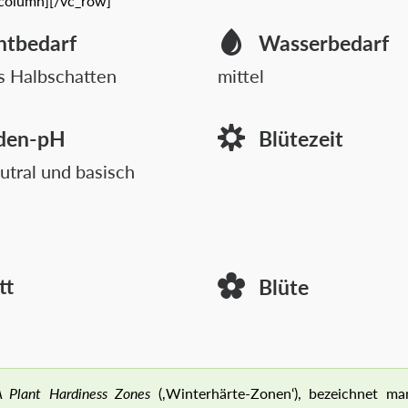
_column][/vc_row]
htbedarf
Wasserbedarf
s Halbschatten
mittel
den-pH
Blütezeit
utral und basisch
tt
Blüte
 Plant Hardiness Zones
(‚Winterhärte-Zonen‘), bezeichnet ma