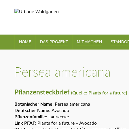
HOME
DAS PROJEKT
MITMACHEN
STANDO
Persea americana
Pflanzensteckbrief
(Quelle: Plants for a future)
Botanischer Name:
Persea americana
Deutscher Name:
Avocado
Pflanzenfamilie:
Lauraceae
Link PFAF:
Plants for a future – Avocado